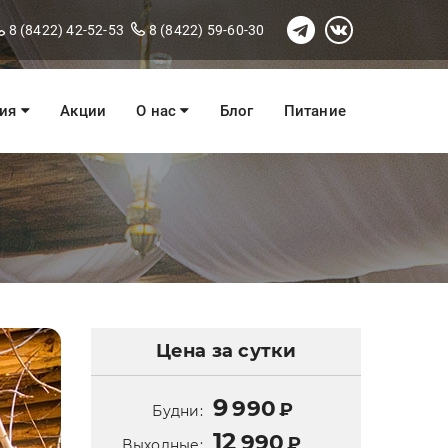
8 (8422) 42-52-53
8 (8422) 59-60-30
ния
Акции
О нас
Блог
Питание
Цена за сутки
9
990
₽
Будни:
12
990
₽
Выходные: