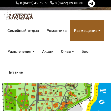
8 (8422) 42-52-53
8 (8422) 59-60-30
Карта парка
Семейный отдых
Романтика
Размещение
Развлечения
Акции
О нас
Блог
Питание