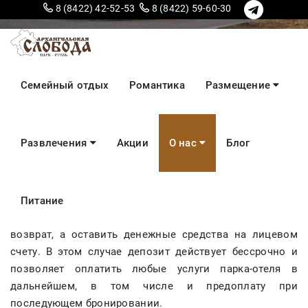
8 (8422) 42-52-53
8 (8422) 59-60-30
Правила возврата
Семейный отдых
Романтика
Размещение
Развлечения
Акции
О нас
Блог
Возврат денежных средств за проживание
возможен в связи с досрочным выездом или не
заездом в забронированный дом / беседку.
Питание
При желании Плательщик может не оформлять
возврат, а оставить денежные средства на лицевом
счету. В этом случае депозит действует бессрочно и
позволяет оплатить любые услуги парка-отеля в
дальнейшем, в том числе и предоплату при
последующем бронировании.