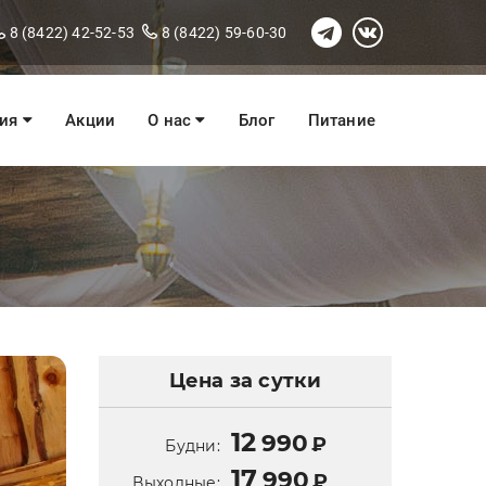
8 (8422) 42-52-53
8 (8422) 59-60-30
ния
Акции
О нас
Блог
Питание
Цена за сутки
12
990
₽
Будни:
17
990
₽
Выходные: