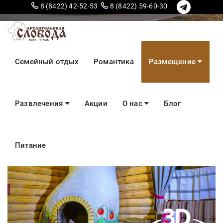
8 (8422) 42-52-53
8 (8422) 59-60-30
Дом-студия №45
Семейный отдых
Романтика
Размещение
2-4 человека
Развлечения
Акции
О нас
Блог
Питание