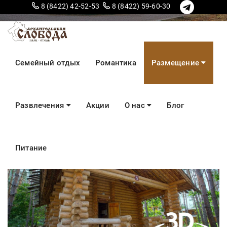
8 (8422) 42-52-53
8 (8422) 59-60-30
Дом №5
Семейный отдых
Романтика
Размещение
4-6 человек
Развлечения
Акции
О нас
Блог
Питание