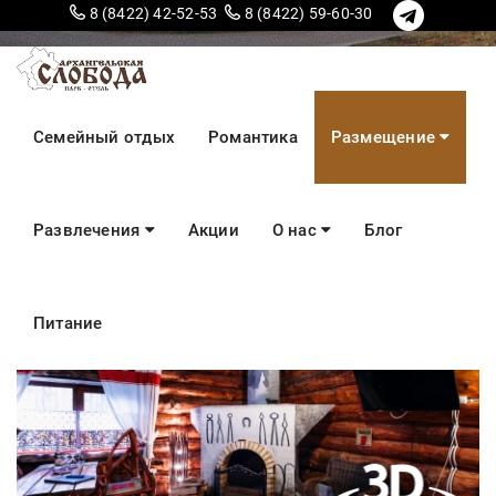
8 (8422) 42-52-53
8 (8422) 59-60-30
VIP-дом №31
Семейный отдых
Романтика
Размещение
2-4 человека
Развлечения
Акции
О нас
Блог
Питание