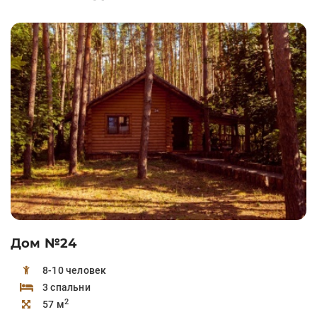
Дом №24
8-10 человек
3 спальни
2
57 м