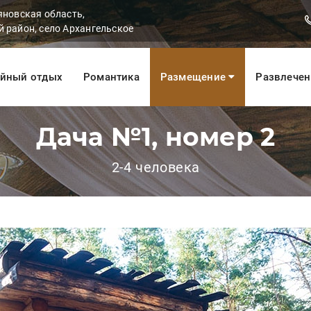
яновская область,
 район, село Архангельское
йный отдых
Романтика
Размещение
Развлече
Дача №1, номер 2
2-4 человека