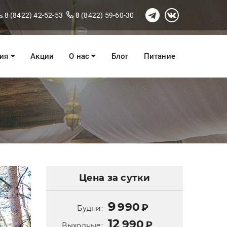
8 (8422) 42-52-53
8 (8422) 59-60-30
ния
Акции
О нас
Блог
Питание
Цена за сутки
9
990
₽
Будни:
12
990
₽
Выходные: