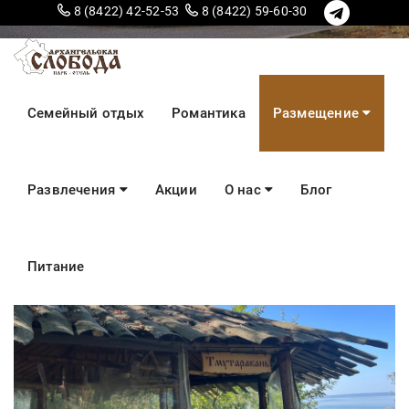
8 (8422) 42-52-53
8 (8422) 59-60-30
Беседка №14
Семейный отдых
Романтика
Размещение
ТМУТАРАКАНЬ
Развлечения
Акции
О нас
Блог
Питание